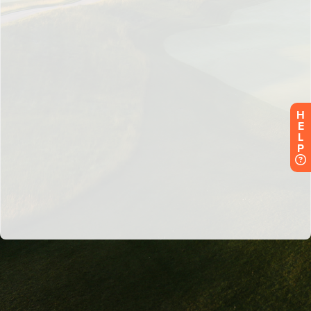
H
E
L
P