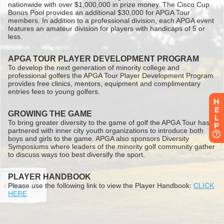
H
E
L
P